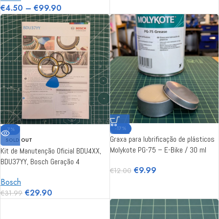
€
4.50
–
€
99.90
-17%
-7%
Graxa para lubrificação de plásticos
SOLD OUT
Molykote PG-75 – E-Bike / 30 ml
Kit de Manutenção Oficial BDU4XX,
BDU37YY, Bosch Geração 4
€
9.99
€
12.00
Bosch
€
29.90
€
31.99