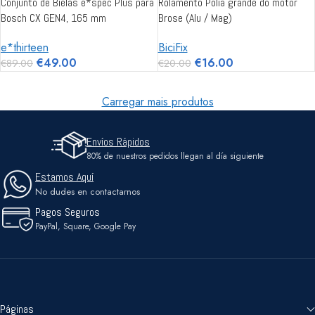
Conjunto de Bielas e*spec Plus para
Rolamento Polia grande do motor
Bosch CX GEN4, 165 mm
Brose (Alu / Mag)
e*thirteen
BiciFix
€
49.00
€
16.00
€
89.00
€
20.00
Carregar mais produtos
Envíos Rápidos
80% de nuestros pedidos llegan al día siguiente
Estamos Aquí
No dudes en contactarnos
Pagos Seguros
PayPal, Square, Google Pay
Páginas