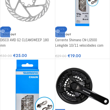
-17%
-34%
SOLD OUT
SOLD OUT
DISCO AVID G2 CLEANSWEEP 180
Corrente Shimano CN-LG500
mm
Linkglide 10/11 velocidades com
Quick-Link, 120 links
€
25.00
€
19.00
€
30.00
€
29.00