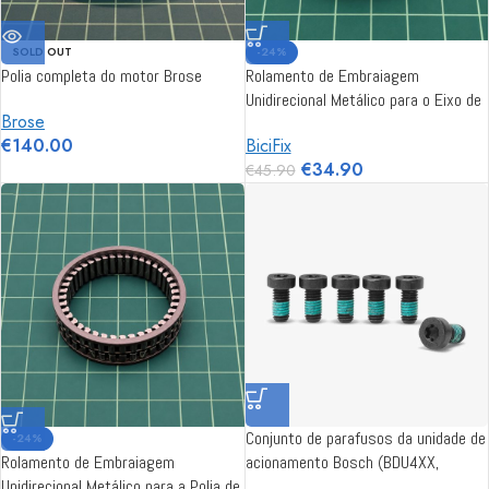
SOLD OUT
-24%
Polia completa do motor Brose
Rolamento de Embraiagem
Unidirecional Metálico para o Eixo de
Brose
Motores Brose Alu S / Mag S
€
140.00
BiciFix
€
34.90
€
45.90
Conjunto de parafusos da unidade de
-24%
Rolamento de Embraiagem
acionamento Bosch (BDU4XX,
Unidirecional Metálico para a Polia de
BDU37YY)