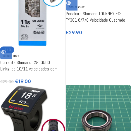
SOLD OUT
Pedaleira Shimano TOURNEY FC-
TY301 6/7/8 Velocidade Quadrado
42/34/24 170mm
€
29.90
-34%
SOLD OUT
Corrente Shimano CN-LG500
Linkglide 10/11 velocidades com
Quick-Link, 120 links
€
19.00
€
29.00