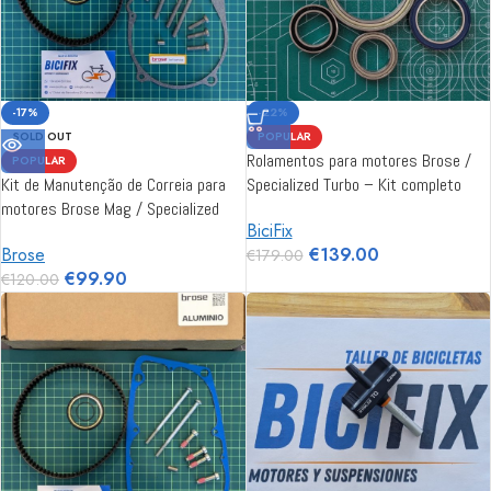
-17%
-22%
SOLD OUT
POPULAR
Rolamentos para motores Brose /
POPULAR
Kit de Manutenção de Correia para
Specialized Turbo – Kit completo
motores Brose Mag / Specialized
BiciFix
Gen2
€
139.00
Brose
€
179.00
€
99.90
€
120.00