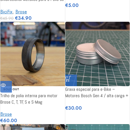
€
5.00
Motores Brose Alu S / Mag S
BiciFix
,
Brose
€
34.90
€
45.90
Graxa especial para e-Bike –
SOLD OUT
Trilho de polia interna para motor
Motores Bosch Gen 4 / alta carga +
Brose C, T, TF, S e S-Mag
resistente à água / 30 ml
€
30.00
Brose
€
60.00