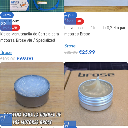
-37%
-19%
SOLD OUT
POPULAR
Chave dinamométrica de 0,2 Nm para
POPULAR
Kit de Manutenção de Correia para
motores Brose
motores Brose Alu / Specialized
Brose
Gen1
€
25.99
Brose
€
32.00
€
69.00
€
109.00