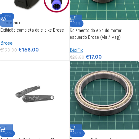
-12%
SOLD OUT
-15%
Exibição completa da e-bike Brose
Rolamento do eixo do motor
esquerdo Brose (Alu / Mag)
Brose
€
168.00
BiciFix
€
190.00
€
17.00
€
20.00
-45%
-20%