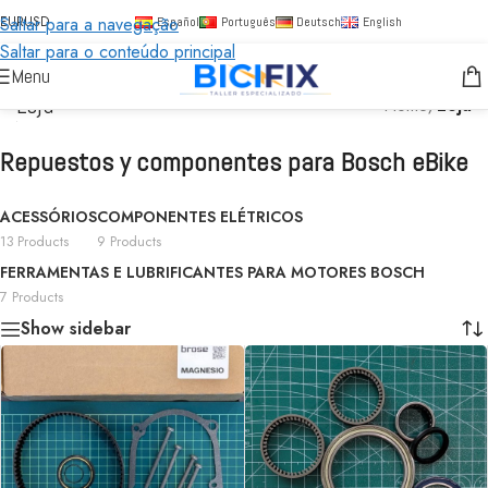
Saltar para a navegação
EUR
USD
Español
Português
Deutsch
English
Saltar para o conteúdo principal
Menu
Loja
Home
/
Loja
Repuestos y componentes para Bosch eBike
ACESSÓRIOS
COMPONENTES ELÉTRICOS
13 Products
9 Products
FERRAMENTAS E LUBRIFICANTES PARA MOTORES BOSCH
7 Products
Show sidebar