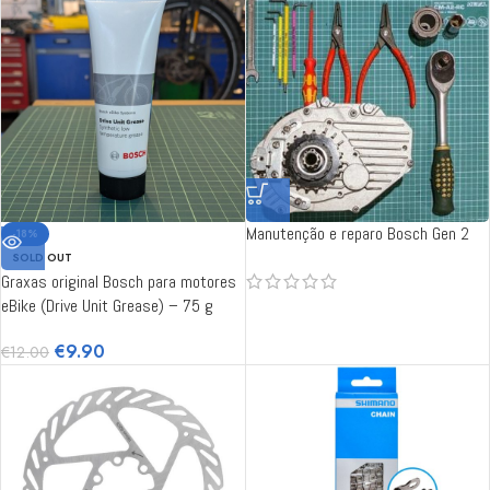
Manutenção e reparo Bosch Gen 2
-18%
SOLD OUT
Graxas original Bosch para motores
eBike (Drive Unit Grease) – 75 g
€
9.90
€
12.00