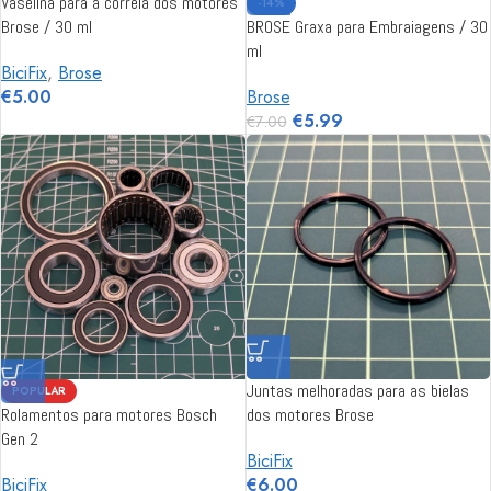
Vaselina para a correia dos motores
-14%
Brose / 30 ml
BROSE Graxa para Embraiagens / 30
ml
BiciFix
,
Brose
€
5.00
Brose
€
5.99
€
7.00
Juntas melhoradas para as bielas
POPULAR
Rolamentos para motores Bosch
dos motores Brose
Gen 2
BiciFix
BiciFix
€
6.00