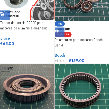
Tensor de correia BROSE para
-6%
motores de alumínio e magnésio
SOLD OUT
(G63624)
POPULAR
Brose
Rolamentos para motores Bosch
€
65.00
Gen 4
Bosch
€
159.00
€
170.00