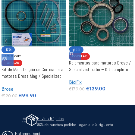
-17%
-22%
SOLD OUT
POPULAR
Rolamentos para motores Brose /
POPULAR
Kit de Manutenção de Correia para
Specialized Turbo – Kit completo
motores Brose Mag / Specialized
BiciFix
Gen2
€
139.00
Brose
€
179.00
€
99.90
€
120.00
Envíos Rápidos
80% de nuestros pedidos llegan al día siguiente
Estamos Aquí